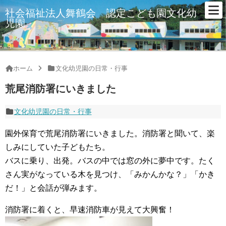
社会福祉法人舞鶴会 認定こども園文化幼
児園
ホーム
文化幼児園の日常・行事
荒尾消防署にいきました
文化幼児園の日常・行事
園外保育で荒尾消防署にいきました。消防署と聞いて、楽
しみにしていた子どもたち。
バスに乗り、出発。バスの中では窓の外に夢中です。たく
さん実がなっている木を見つけ、「みかんかな？」「かき
だ！」と会話が弾みます。
消防署に着くと、早速消防車が見えて大興奮！