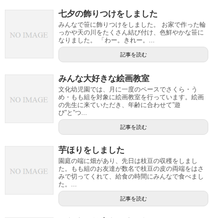
七夕の飾りつけをしました
みんなで笹に飾りつけをしました。 お家で作った輪
っかや天の川をたくさん結び付け、色鮮やかな笹に
なりました。 「わー。きれー。...
記事を読む
みんな大好きな絵画教室
文化幼児園では、月に一度のペースでさくら・う
め・もも組を対象に絵画教室を行っています。絵画
の先生に来ていただき、年齢に合わせて”遊
び”と”つ...
記事を読む
芋ほりをしました
園庭の端に畑があり、先日は枝豆の収穫をしまし
た。もも組のお友達が数名で枝豆の皮の両端をはさ
みで切ってくれて、給食の時間にみんなで食べまし
た。...
記事を読む